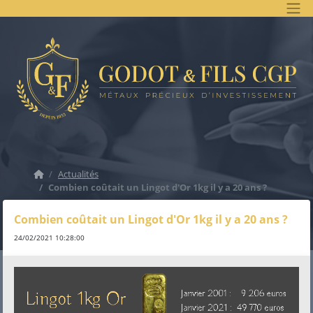
Accueil
Actualités
Combien coûtait un Lingot d'Or 1kg il y a 20 ans ?
Combien coûtait un Lingot d'Or 1kg il y a 20 ans ?
24/02/2021 10:28:00