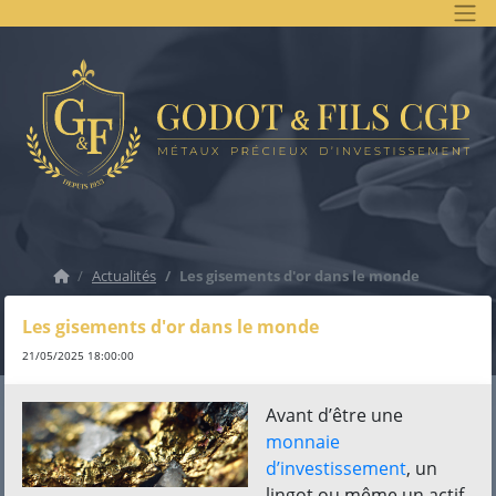
Accueil
Actualités
Les gisements d'or dans le monde
Les gisements d'or dans le monde
21/05/2025 18:00:00
Avant d’être une
monnaie
d’investissement
, un
lingot ou même un actif